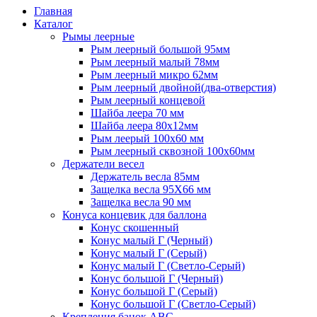
Главная
Каталог
Рымы леерные
Рым леерный большой 95мм
Рым леерный малый 78мм
Рым леерный микро 62мм
Рым леерный двойной(два-отверстия)
Рым леерный концевой
Шайба леера 70 мм
Шайба леера 80х12мм
Рым леерый 100х60 мм
Рым леерный сквозной 100х60мм
Держатели весел
Держатель весла 85мм
Защелка весла 95Х66 мм
Защелка весла 90 мм
Конуса концевик для баллона
Конус скошенный
Конус малый Г (Черный)
Конус малый Г (Серый)
Конус малый Г (Светло-Серый)
Конус большой Г (Черный)
Конус большой Г (Серый)
Конус большой Г (Светло-Серый)
Крепления банок ABC