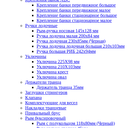
Крепление банки передвижное большое
Крепление банки передвижное малое
Крепление банки стационарное большое
Крепление банки стационарное малое
Ручки лодочные
Рым-ручка носовая 145x128 мм
Ручка лодочна малая 200х84 мм
Ручка лодочная 230х85мм (Черная)
Ручка лодочна лодочная большая 210х103мм
Ручка большая РИБ 242х94мм
Уключины
Уключина 225Х98 мм
Уключина 210Х103мм
Уключина крест
Уключина овал
Держатели транца
Держатель транца 35мм
Заглушки стрингеров
Клапана
Комплектующие для весел
Накладки транцевые
Привальный брус
Рым буксировочный
Рым с полукольцом 118х80мм (Черный)