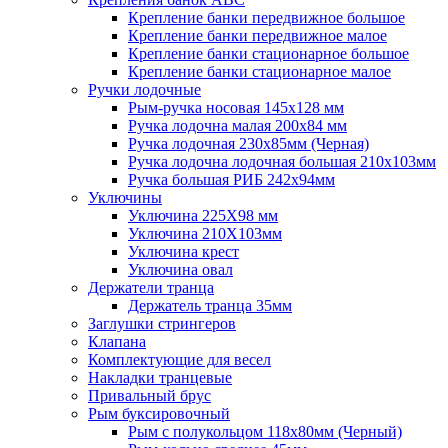
Крепление банки передвижное большое
Крепление банки передвижное малое
Крепление банки стационарное большое
Крепление банки стационарное малое
Ручки лодочные
Рым-ручка носовая 145x128 мм
Ручка лодочна малая 200х84 мм
Ручка лодочная 230х85мм (Черная)
Ручка лодочна лодочная большая 210х103мм
Ручка большая РИБ 242х94мм
Уключины
Уключина 225Х98 мм
Уключина 210Х103мм
Уключина крест
Уключина овал
Держатели транца
Держатель транца 35мм
Заглушки стрингеров
Клапана
Комплектующие для весел
Накладки транцевые
Привальный брус
Рым буксировочный
Рым с полукольцом 118х80мм (Черный)