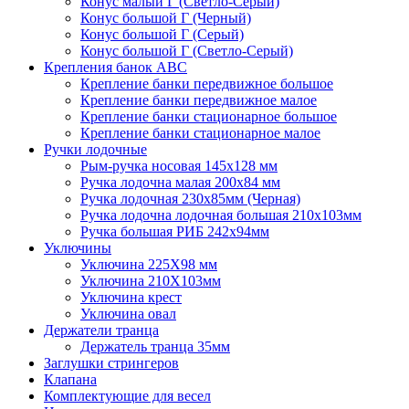
Конус малый Г (Светло-Серый)
Конус большой Г (Черный)
Конус большой Г (Серый)
Конус большой Г (Светло-Серый)
Крепления банок ABC
Крепление банки передвижное большое
Крепление банки передвижное малое
Крепление банки стационарное большое
Крепление банки стационарное малое
Ручки лодочные
Рым-ручка носовая 145x128 мм
Ручка лодочна малая 200х84 мм
Ручка лодочная 230х85мм (Черная)
Ручка лодочна лодочная большая 210х103мм
Ручка большая РИБ 242х94мм
Уключины
Уключина 225Х98 мм
Уключина 210Х103мм
Уключина крест
Уключина овал
Держатели транца
Держатель транца 35мм
Заглушки стрингеров
Клапана
Комплектующие для весел