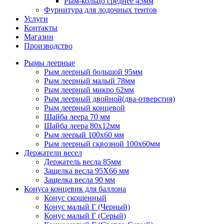
Рым-кольцо среднее 45мм
Фурнитура для лодочных тентов
Услуги
Контакты
Магазин
Производство
Рымы леерные
Рым леерный большой 95мм
Рым леерный малый 78мм
Рым леерный микро 62мм
Рым леерный двойной(два-отверстия)
Рым леерный концевой
Шайба леера 70 мм
Шайба леера 80х12мм
Рым леерый 100х60 мм
Рым леерный сквозной 100х60мм
Держатели весел
Держатель весла 85мм
Защелка весла 95Х66 мм
Защелка весла 90 мм
Конуса концевик для баллона
Конус скошенный
Конус малый Г (Черный)
Конус малый Г (Серый)