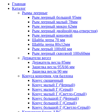
Главная
Каталог
Рымы леерные
Рым леерный большой 95мм
Рым леерный малый 78мм
Рым леерный микро 62мм
Рым леерный двойной(два-отверстия)
Рым леерный концевой
Шайба леера 70 мм
Шайба леера 80х12мм
Рым леерый 100х60 мм
Рым леерный сквозной 100х60мм
Держатели весел
Держатель весла 85мм
Защелка весла 95Х66 мм
Защелка весла 90 мм
Конуса концевик для баллона
Конус скошенный
Конус малый Г (Черный)
Конус малый Г (Серый)
Конус малый Г (Светло-Серый)
Конус большой Г (Черный)
Конус большой Г (Серый)
Конус большой Г (Светло-Серый)
Крепления банок ABC