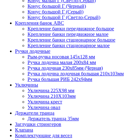
Конус малый Г (Светло-Серый)
Конус большой Г (Черный)
Конус большой Г (Серый)
Конус большой Г (Светло-Серый)
Крепления банок ABC
Крепление банки передвижное большое
Крепление банки передвижное малое
Крепление банки стационарное большое
Крепление банки стационарное малое
Ручки лодочные
Рым-ручка носовая 145x128 мм
Ручка лодочна малая 200х84 мм
Ручка лодочная 230х85мм (Черная)
Ручка лодочна лодочная большая 210х103мм
Ручка большая РИБ 242х94мм
Уключины
Уключина 225Х98 мм
Уключина 210Х103мм
Уключина крест
Уключина овал
Держатели транца
Держатель транца 35мм
Заглушки стрингеров
Клапана
Комплектующие для весел