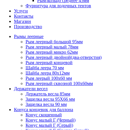
Рым-кольцо среднее 45мм
Фурнитура для лодочных тентов
Услуги
Контакты
Магазин
Производство
Рымы леерные
Рым леерный большой 95мм
Рым леерный малый 78мм
Рым леерный микро 62мм
Рым леерный двойной(два-отверстия)
Рым леерный концевой
Шайба леера 70 мм
Шайба леера 80х12мм
Рым леерый 100х60 мм
Рым леерный сквозной 100х60мм
Держатели весел
Держатель весла 85мм
Защелка весла 95Х66 мм
Защелка весла 90 мм
Конуса концевик для баллона
Конус скошенный
Конус малый Г (Черный)
Конус малый Г (Серый)