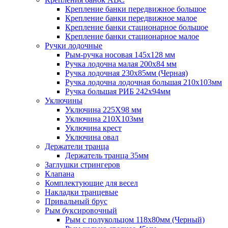
Крепление банки передвижное большое
Крепление банки передвижное малое
Крепление банки стационарное большое
Крепление банки стационарное малое
Ручки лодочные
Рым-ручка носовая 145x128 мм
Ручка лодочна малая 200х84 мм
Ручка лодочная 230х85мм (Черная)
Ручка лодочна лодочная большая 210х103мм
Ручка большая РИБ 242х94мм
Уключины
Уключина 225Х98 мм
Уключина 210Х103мм
Уключина крест
Уключина овал
Держатели транца
Держатель транца 35мм
Заглушки стрингеров
Клапана
Комплектующие для весел
Накладки транцевые
Привальный брус
Рым буксировочный
Рым с полукольцом 118х80мм (Черный)