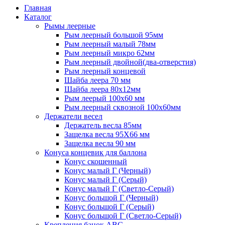
Главная
Каталог
Рымы леерные
Рым леерный большой 95мм
Рым леерный малый 78мм
Рым леерный микро 62мм
Рым леерный двойной(два-отверстия)
Рым леерный концевой
Шайба леера 70 мм
Шайба леера 80х12мм
Рым леерый 100х60 мм
Рым леерный сквозной 100х60мм
Держатели весел
Держатель весла 85мм
Защелка весла 95Х66 мм
Защелка весла 90 мм
Конуса концевик для баллона
Конус скошенный
Конус малый Г (Черный)
Конус малый Г (Серый)
Конус малый Г (Светло-Серый)
Конус большой Г (Черный)
Конус большой Г (Серый)
Конус большой Г (Светло-Серый)
Крепления банок ABC