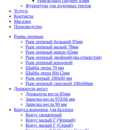
Рым-кольцо среднее 45мм
Фурнитура для лодочных тентов
Услуги
Контакты
Магазин
Производство
Рымы леерные
Рым леерный большой 95мм
Рым леерный малый 78мм
Рым леерный микро 62мм
Рым леерный двойной(два-отверстия)
Рым леерный концевой
Шайба леера 70 мм
Шайба леера 80х12мм
Рым леерый 100х60 мм
Рым леерный сквозной 100х60мм
Держатели весел
Держатель весла 85мм
Защелка весла 95Х66 мм
Защелка весла 90 мм
Конуса концевик для баллона
Конус скошенный
Конус малый Г (Черный)
Конус малый Г (Серый)