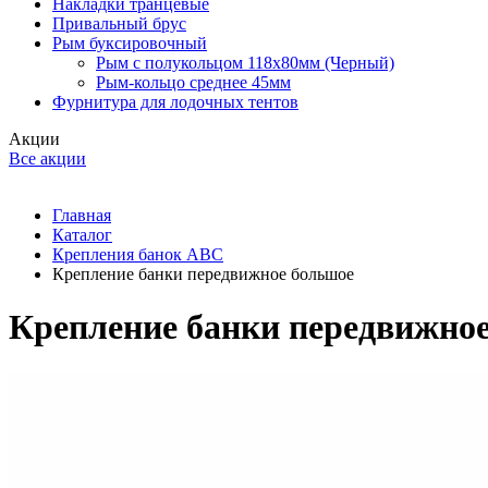
Накладки транцевые
Привальный брус
Рым буксировочный
Рым с полукольцом 118х80мм (Черный)
Рым-кольцо среднее 45мм
Фурнитура для лодочных тентов
Акции
Все акции
Главная
Каталог
Крепления банок ABC
Крепление банки передвижное большое
Крепление банки передвижно