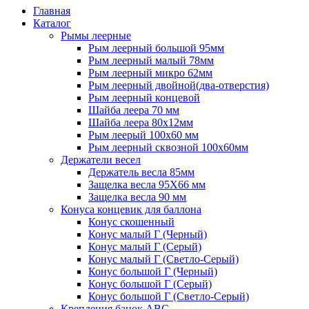
Главная
Каталог
Рымы леерные
Рым леерный большой 95мм
Рым леерный малый 78мм
Рым леерный микро 62мм
Рым леерный двойной(два-отверстия)
Рым леерный концевой
Шайба леера 70 мм
Шайба леера 80х12мм
Рым леерый 100х60 мм
Рым леерный сквозной 100х60мм
Держатели весел
Держатель весла 85мм
Защелка весла 95Х66 мм
Защелка весла 90 мм
Конуса концевик для баллона
Конус скошенный
Конус малый Г (Черный)
Конус малый Г (Серый)
Конус малый Г (Светло-Серый)
Конус большой Г (Черный)
Конус большой Г (Серый)
Конус большой Г (Светло-Серый)
Крепления банок ABC