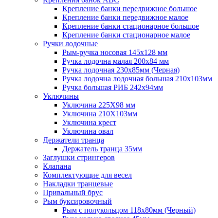
Крепление банки передвижное большое
Крепление банки передвижное малое
Крепление банки стационарное большое
Крепление банки стационарное малое
Ручки лодочные
Рым-ручка носовая 145x128 мм
Ручка лодочна малая 200х84 мм
Ручка лодочная 230х85мм (Черная)
Ручка лодочна лодочная большая 210х103мм
Ручка большая РИБ 242х94мм
Уключины
Уключина 225Х98 мм
Уключина 210Х103мм
Уключина крест
Уключина овал
Держатели транца
Держатель транца 35мм
Заглушки стрингеров
Клапана
Комплектующие для весел
Накладки транцевые
Привальный брус
Рым буксировочный
Рым с полукольцом 118х80мм (Черный)