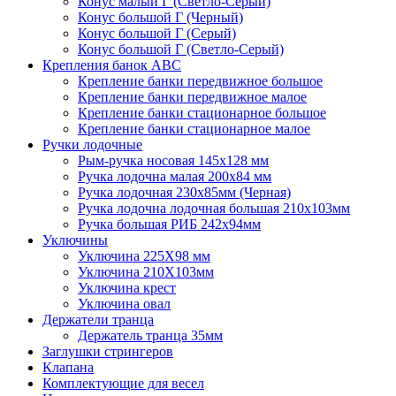
Конус малый Г (Светло-Серый)
Конус большой Г (Черный)
Конус большой Г (Серый)
Конус большой Г (Светло-Серый)
Крепления банок ABC
Крепление банки передвижное большое
Крепление банки передвижное малое
Крепление банки стационарное большое
Крепление банки стационарное малое
Ручки лодочные
Рым-ручка носовая 145x128 мм
Ручка лодочна малая 200х84 мм
Ручка лодочная 230х85мм (Черная)
Ручка лодочна лодочная большая 210х103мм
Ручка большая РИБ 242х94мм
Уключины
Уключина 225Х98 мм
Уключина 210Х103мм
Уключина крест
Уключина овал
Держатели транца
Держатель транца 35мм
Заглушки стрингеров
Клапана
Комплектующие для весел